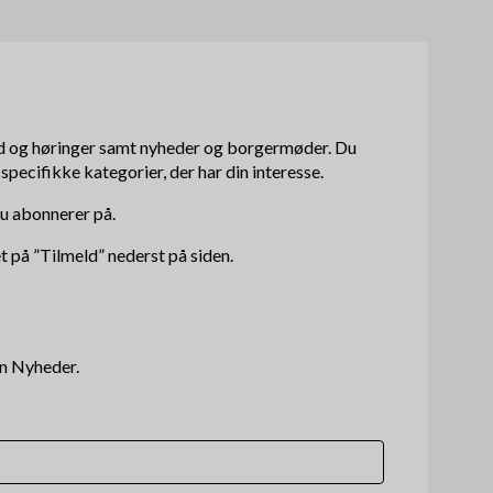
æ
o
r
m
n
e
a
 og høringer samt nyheder og borgermøder. Du
n
specifikke kategorier, der har din interesse.
v
u
du abonnerer på.
i
et på ”Tilmeld” nederst på siden.
g
a
t
n Nyheder.
i
o
n