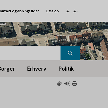
ontakt og åbningstider
Læs op
A-
A+
Borger
Erhverv
Politik