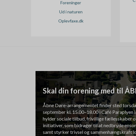
C
Foreninger
Ud i naturen
Oplevfaxe.dk
Skal din forening med til 
Åbne Døre-arrangementet finder sted torsda
september kl. 15.00–18.00 i Café Paraplyen 
hylder sociale tilbud, frivillige fællesskaber 
initiativer, som bidrager til at nedbryde ens
samt styrker trivsel og sammenhængskraft lo