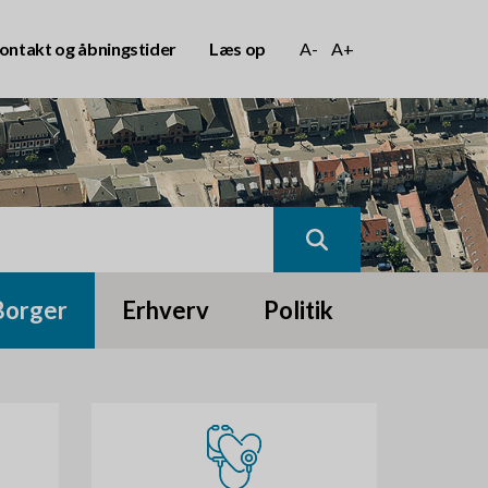
ontakt og åbningstider
Læs op
A-
A+
Borger
Erhverv
Politik