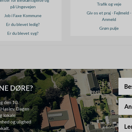
enter for Beskæftigelse og
Trafik og veje
på Ungevejen
Giv os et praj - Fejlmeld -
Job i Faxe Kommune
Anmeld
Er du blevet ledig?
Grøn pulje
Er du blevet syg?
Bes
ÅBNE DØRE?
g den 10.
An
i Haslev. Dagen
og lokale
omhed og ulighed
Led
kalt.