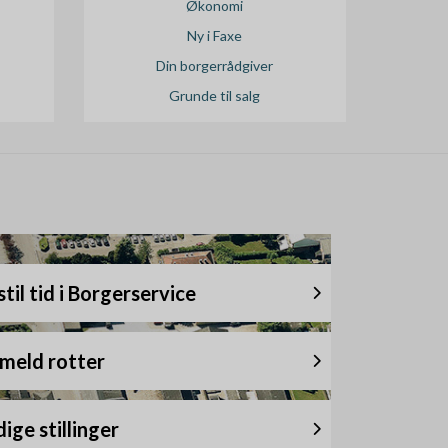
Økonomi
Ny i Faxe
Din borgerrådgiver
Grunde til salg
til tid i Borgerservice
meld rotter
ige stillinger