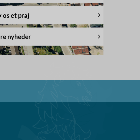
 os et praj
ere nyheder