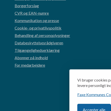
Borgerforslag
CVR og EAN-numre
Kommunikation og presse
Cookie- og privatlivspolitik
Behandling af personoplysninger
Databeskyttelsesrådgiveren
Tilgængelighedserklæring
Abonner på indhold
For medarbejdere
Vi bruger cookies p
levere personligt in
Faxe Kommunes Cook
Accepter alle