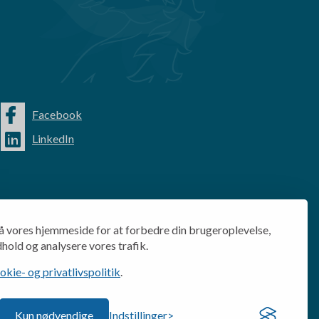
Facebook
LinkedIn
å vores hjemmeside for at forbedre din brugeroplevelse,
dhold og analysere vores trafik.
ie- og privatlivspolitik
.
Kun nødvendige
Indstillinger