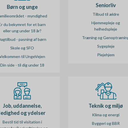
æ
Seniorliv
o
Børn og unge
r
Tilbud til ældre
amilieområdet - myndighed
m
n
Hjemmepleje og
Er du bekymret for et barn
e
helhedspleje
eller ung under 18 år?
a
Træning og Genoptrænin
n
agtilbud - pasning af børn
v
Sygepleje
Skole og SFO
u
Plejehjem
i
Velkommen til UngeVejen
Din side - til dig under 18
g
a
t
i
Job, uddannelse,
Teknik og miljø
o
ledighed og ydelser
Klima og energi
Bestil tid til visitation i
n
Byggeri og BBR