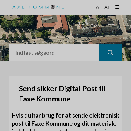
G
A-
A+
å
t
i
l
h
o
v
e
d
i
n
d
h
Send sikker Digital Post til
o
Faxe Kommune
l
d
Hvis du har brug for at sende elektronisk
post til Faxe Kommune og dit materiale