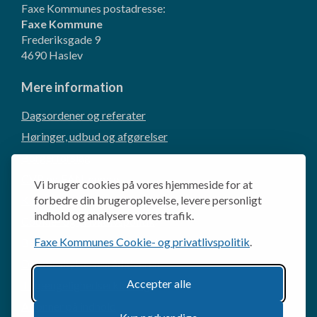
Faxe Kommunes postadresse:
Faxe Kommune
Frederiksgade 9
4690 Haslev
Mere information
Dagsordener og referater
Høringer, udbud og afgørelser
Borgerforslag
CVR og EAN-numre
Vi bruger cookies på vores hjemmeside for at
Kommunikation og presse
forbedre din brugeroplevelse, levere personligt
indhold og analysere vores trafik.
Cookie- og privatlivspolitik
Faxe Kommunes Cookie- og privatlivspolitik
.
Behandling af personoplysninger
Databeskyttelsesrådgiveren
Accepter alle
Tilgængelighedserklæring
Abonner på indhold