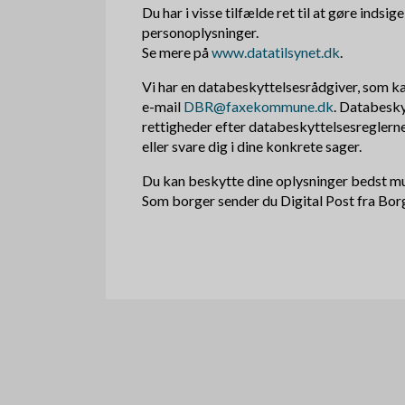
Du har i visse tilfælde ret til at gøre inds
personoplysninger.
Se mere på
www.datatilsynet.dk
.
Vi har en databeskyttelsesrådgiver, som 
e-mail
DBR@faxekommune.dk
. Databesky
rettigheder efter databeskyttelsesreglern
eller svare dig i dine konkrete sager.
Du kan beskytte dine oplysninger bedst muli
Som borger sender du Digital Post fra Bor