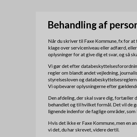
d
k
Behandling af perso
r
Når du skriver til Faxe Kommune, fx for at f
u
klage over serviceniveau eller adfærd, elle
oplysninger for at give dig et svar, og så ska
m
Vi gør det efter databeskyttelsesforordning
m
regler om blandt andet vejledning, journali
styrelsesloven og databeskyttelsesreglerne
e
Vi opbevarer oplysningerne efter gældende
Den afdeling, der skal svare dig, fortæller
behandlet og til hvilket formål. Det vil de g
lignende indenfor de faglige områder, so
Hvis det ikke er Faxe Kommune, men en and
vi det, du har skrevet, videre dertil.