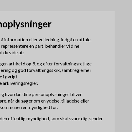
æ
o
r
m
noplysninger
n
e
a
å information eller vejledning, indgå en aftale,
n
r repræsentere en part, behandler vi dine
v
u
l du vide at:
i
en artikel 6 og 9, og efter forvaltningsretlige
g
sering og god forvaltningsskik, samt reglerne i
 i øvrigt.
a
 arkiveringsregler.
t
 dig hvordan dine personoplysninger bliver
øre, når du søger om en ydelse, tilladelse eller
i
m kommunen er myndighed for.
o
en offentlig myndighed, som skal svare dig, sender
n