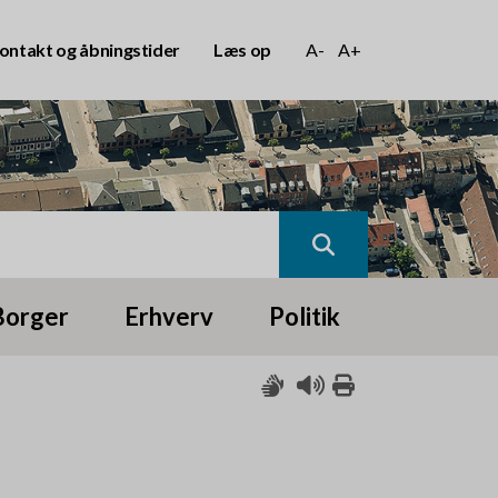
ontakt og åbningstider
Læs op
A-
A+
Borger
Erhverv
Politik