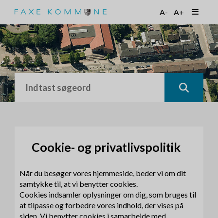
G
A-
A+
å
t
i
l
h
o
v
e
d
i
n
d
h
Cookie- og privatlivspolitik
o
l
Når du besøger vores hjemmeside, beder vi om dit
d
samtykke til, at vi benytter cookies.
Cookies indsamler oplysninger om dig, som bruges til
at tilpasse og forbedre vores indhold, der vises på
siden. Vi benytter cookies i samarbejde med