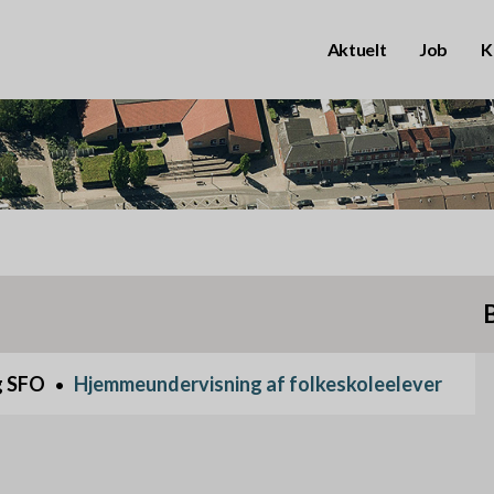
Aktuelt
Job
K
B
r
u
g
e
r
P
k
r
g SFO
Hjemmeundervisning af folkeskoleelever
o
i
n
m
t