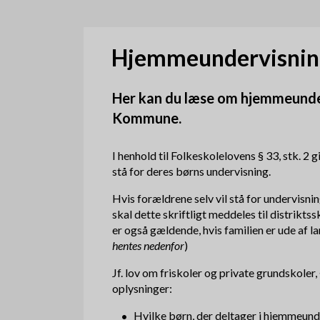
d
k
Hjemmeundervisning 
r
Her kan du læse om hjemmeunder
u
Kommune.
m
I henhold til Folkeskolelovens § 33, stk. 2 
m
stå for deres børns undervisning.
e
Hvis forældrene selv vil stå for undervisnin
skal dette skriftligt meddeles til distrikts
er også gældende, hvis familien er ude af l
hentes nedenfor
)
Jf. lov om friskoler og private grundskoler
oplysninger:
Hvilke børn, der deltager i hjemmeunde