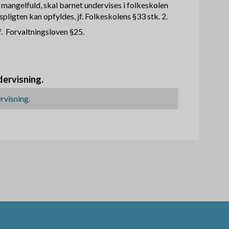
 mangelfuld, skal barnet undervises i folkeskolen
spligten kan opfyldes, jf. Folkeskolens §33 stk. 2.
f. Forvaltningsloven §25.
dervisning.
rvisning.