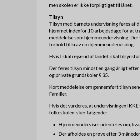
men skolen er ikke forpligtiget til lånet.
Tilsyn
Tilsyn med barnets undervisning føres af di
hjemmet indenfor 10 arbejdsdage for at træ
meddelelse som hjemmeundervisning. Der vi
forhold til krav om hjemmeundervisning.
Hvis I skal rejse ud af landet, skal tilsyn
Der føres tilsyn mindst én gang årligt efte
og private grundskoler § 35.
Kort meddelelse om gennemført tilsyn sende
Familier.
Hvis det vurderes, at undervisningen IKKE 
folkeskolen, sker følgende:
Hjemmeunderviser orienteres om, hvad
Der afholdes en prøve efter 3 måneder