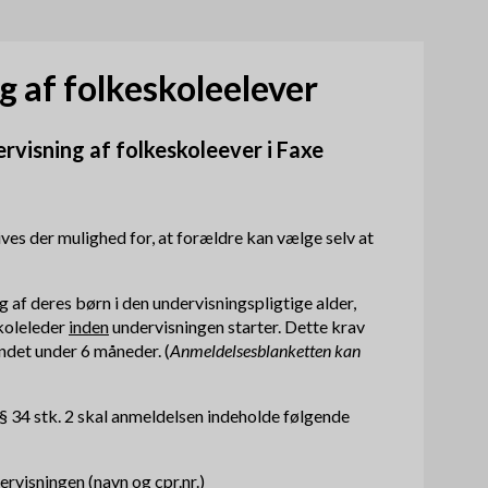
æ
o
r
m
af folkeskoleelever
n
e
a
visning af folkeskoleever i Faxe
n
v
u
i
gives der mulighed for, at forældre kan vælge selv at
g
a
g af deres børn i den undervisningspligtige alder,
skoleleder
inden
undervisningen starter. Dette krav
t
andet under 6 måneder. (
Anmeldelsesblanketten kan
i
, § 34 stk. 2 skal anmeldelsen indeholde følgende
o
n
rvisningen (navn og cpr.nr.)