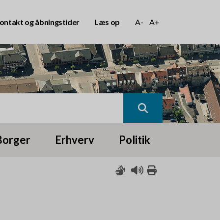
ontakt og åbningstider
Læs op
A-
A+
Borger
Erhverv
Politik