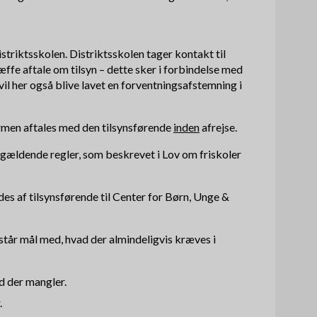
striktsskolen. Distriktsskolen tager kontakt til
ffe aftale om tilsyn – dette sker i forbindelse med
l her også blive lavet en forventningsafstemning i
sformen aftales med den tilsynsførende
inden
afrejse.
r gældende regler, som beskrevet i Lov om friskoler
s af tilsynsførende til Center for Børn, Unge &
står mål med, hvad der almindeligvis kræves i
 der mangler.
.