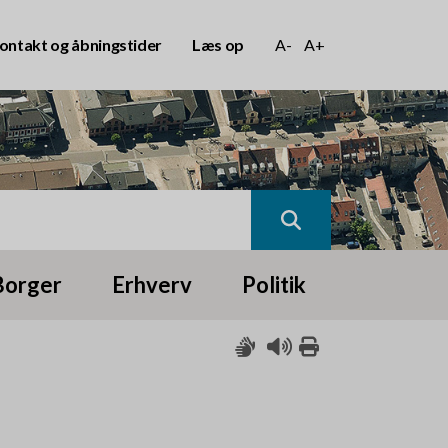
ontakt og åbningstider
Læs op
A-
A+
Borger
Erhverv
Politik