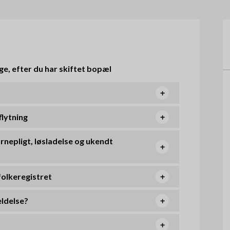
æ
o
r
m
n
e
a
ge, efter du har skiftet bopæl
n
v
u
i
flytning
g
a
ærnepligt, løsladelse og ukendt
t
olkeregistret
i
o
eldelse?
n