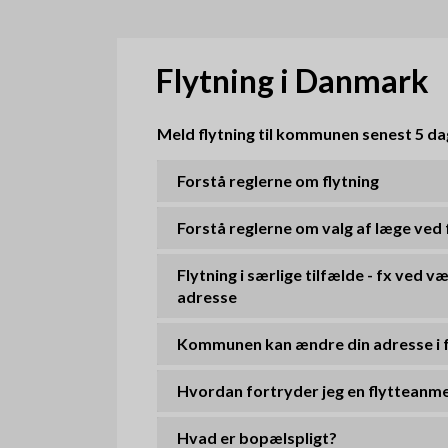
d
k
Flytning i Danmark
r
Meld flytning til kommunen senest 5 da
u
Forstå reglerne om flytning
m
m
Forstå reglerne om valg af læge ved 
e
Flytning i særlige tilfælde - fx ved v
adresse
Kommunen kan ændre din adresse i f
Hvordan fortryder jeg en flytteanm
Hvad er bopælspligt?