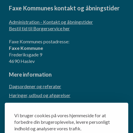
Faxe Kommunes kontakt og åbningstider
Administration - Kontakt og åbningstider
Bestil tid til Borgerservice her
Faxe Kommunes postadresse:
Faxe Kommune
Frederiksgade 9
4690 Haslev
Mere information
Dagsordener og referater
Høringer, udbud og afgørelser
Borgerforslag
CVR og EAN-numre
Vi bruger cookies på vores hjemmeside for at
Kommunikation og presse
forbedre din brugeroplevelse, levere personligt
indhold og analysere vores trafik.
Cookie- og privatlivspolitik