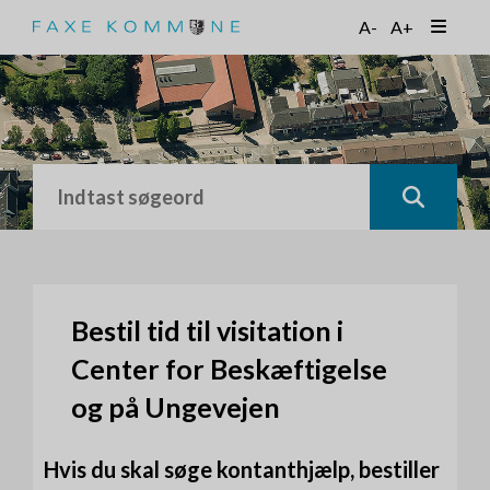
G
A-
A+
å
t
i
l
h
o
v
e
d
i
n
d
h
Bestil tid til visitation i
o
Center for Beskæftigelse
l
d
og på Ungevejen
Hvis du skal søge kontanthjælp, bestiller