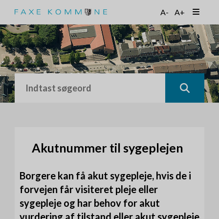
G
A-
A+
å
t
i
l
h
o
v
e
d
i
n
d
h
Akutnummer til sygeplejen
o
l
Borgere kan få akut sygepleje, hvis de i
d
forvejen får visiteret pleje eller
sygepleje og har behov for akut
vurdering af tilstand eller akut sygepleje