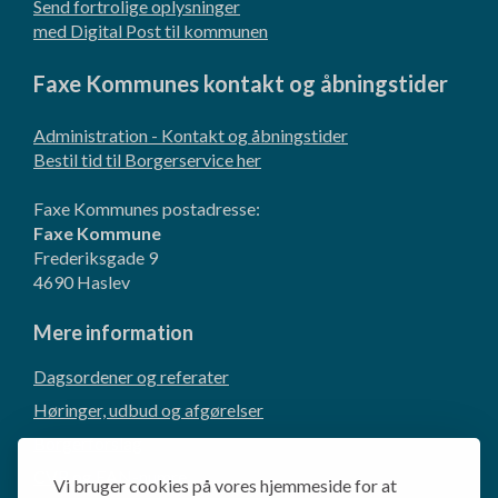
Send fortrolige oplysninger
med Digital Post til kommunen
Faxe Kommunes kontakt og åbningstider
Administration - Kontakt og åbningstider
Bestil tid til Borgerservice her
Faxe Kommunes postadresse:
Faxe Kommune
Frederiksgade 9
4690 Haslev
Mere information
Dagsordener og referater
Høringer, udbud og afgørelser
Borgerforslag
CVR og EAN-numre
Vi bruger cookies på vores hjemmeside for at