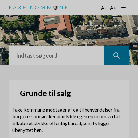
G
A-
A+
å
t
i
l
h
o
v
e
d
i
n
d
h
Grunde til salg
o
l
Faxe Kommune modtager af og til henvendelser fra
d
borgere, som ønsker at udvide egen ejendom ved at
tilkøbe et stykke offentligt areal, som fx ligger
ubenyttet hen.