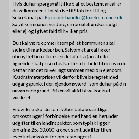
Hvis du har spørgsmål til køb af et bestemt areal, er
du velkommen til at skrive til Stab for HR og
Sekretariat på:
Ejendomshandler@faxekommune.dk
Så vil kommunen vurdere, om arealet ønskes solgt
eller ej, og i givet fald til hvilken pris.
Du skal være opmærksom på, at kommunen skal
sælge til markedsprisen. Selvom et areal ligger
ubenyttet hen eller er en del af et vejareal eller
lignende, skal prisen fastsættes i forhold til den værdi
det får, når det bliver lagt sammen med din ejendom.
Kvadratmeterprisen vil derfor blive beregnet med
udgangspunkt i den ejendomsværdi, som du har på din
nuværende grund. Prisen vil altid blive konkret
vurderet.
Endvidere skal du som køber betale samtlige
omkostninger i forbindelse med handlen, herunder
udgifter til en landinspektør, som typisk ligger
omkring 25.-30.000 kroner, samt udgifter til en
eventuel advokat for omkostninger til