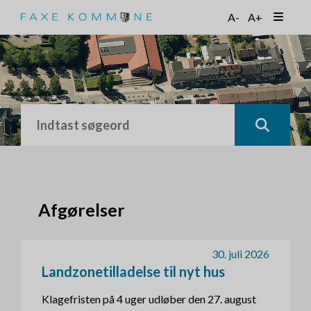
G
A-
A+
å
t
i
l
h
o
v
e
d
i
n
d
h
Afgørelser
o
l
d
30. juli 2026
Landzonetilladelse til nyt hus
Klagefristen på 4 uger udløber den 27. august