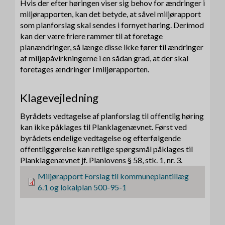
Hvis der efter høringen viser sig behov for ændringer i
miljørapporten, kan det betyde, at såvel miljørapport
som planforslag skal sendes i fornyet høring. Derimod
kan der være friere rammer til at foretage
planændringer, så længe disse ikke fører til ændringer
af miljøpåvirkningerne i en sådan grad, at der skal
foretages ændringer i miljørapporten.
Klagevejledning
Byrådets vedtagelse af planforslag til offentlig høring
kan ikke påklages til Planklagenævnet. Først ved
byrådets endelige vedtagelse og efterfølgende
offentliggørelse kan retlige spørgsmål påklages til
Planklagenævnet jf. Planlovens § 58, stk. 1, nr. 3.
F
Miljørapport Forslag til kommuneplantillæg
i
6.1 og lokalplan 500-95-1
l