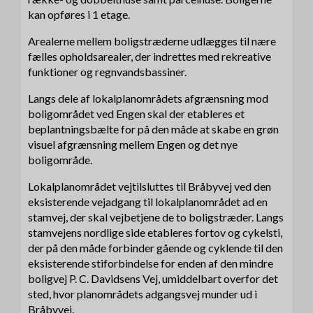
kan opføres i 1 etage.
Arealerne mellem boligstræderne udlægges til nære
fælles opholdsarealer, der indrettes med rekreative
funktioner og regnvandsbassiner.
Langs dele af lokalplanområdets afgrænsning mod
boligområdet ved Engen skal der etableres et
beplantningsbælte for på den måde at skabe en grøn
visuel afgrænsning mellem Engen og det nye
boligområde.
Lokalplanområdet vejtilsluttes til Bråbyvej ved den
eksisterende vejadgang til lokalplanområdet ad en
stamvej, der skal vejbetjene de to boligstræder. Langs
stamvejens nordlige side etableres fortov og cykelsti,
der på den måde forbinder gående og cyklende til den
eksisterende stiforbindelse for enden af den mindre
boligvej P. C. Davidsens Vej, umiddelbart overfor det
sted, hvor planområdets adgangsvej munder ud i
Bråbyvej.