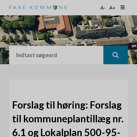
G
A-
A+
å
t
i
l
h
o
v
e
d
i
n
d
h
o
Forslag til høring: Forslag
l
d
til kommuneplantillæg nr.
6.1 og Lokalplan 500-95-