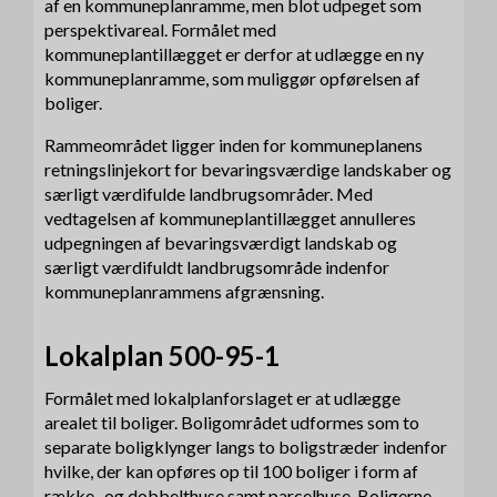
af en kommuneplanramme, men blot udpeget som
perspektivareal. Formålet med
kommuneplantillægget er derfor at udlægge en ny
kommuneplanramme, som muliggør opførelsen af
boliger.
Rammeområdet ligger inden for kommuneplanens
retningslinjekort for bevaringsværdige landskaber og
særligt værdifulde landbrugsområder. Med
vedtagelsen af kommuneplantillægget annulleres
udpegningen af bevaringsværdigt landskab og
særligt værdifuldt landbrugsområde indenfor
kommuneplanrammens afgrænsning.
Lokalplan 500-95-1
Formålet med lokalplanforslaget er at udlægge
arealet til boliger. Boligområdet udformes som to
separate boligklynger langs to boligstræder indenfor
hvilke, der kan opføres op til 100 boliger i form af
række- og dobbelthuse samt parcelhuse. Boligerne