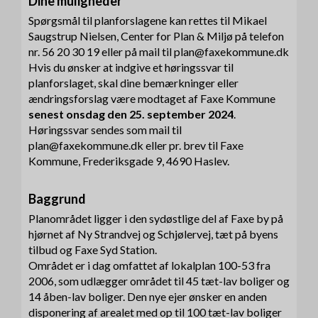
Dine muligheder
Spørgsmål til planforslagene kan rettes til Mikael
Saugstrup Nielsen, Center for Plan & Miljø på telefon
nr. 56 20 30 19 eller på mail til plan@faxekommune.dk
Hvis du ønsker at indgive et høringssvar til
planforslaget, skal dine bemærkninger eller
ændringsforslag være modtaget af Faxe Kommune
senest onsdag den 25. september 2024
.
Høringssvar sendes som mail til
plan@faxekommune.dk eller pr. brev til Faxe
Kommune, Frederiksgade 9, 4690 Haslev.
Baggrund
Planområdet ligger i den sydøstlige del af Faxe by på
hjørnet af Ny Strandvej og Schjølervej, tæt på byens
tilbud og Faxe Syd Station.
Området er i dag omfattet af lokalplan 100-53 fra
2006, som udlægger området til 45 tæt-lav boliger og
14 åben-lav boliger. Den nye ejer ønsker en anden
disponering af arealet med op til 100 tæt-lav boliger