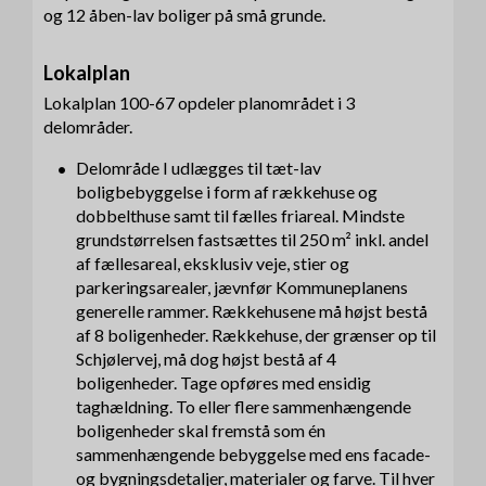
og 12 åben-lav boliger på små grunde.
Lokalplan
Lokalplan 100-67 opdeler planområdet i 3
delområder.
Delområde I udlægges til tæt-lav
boligbebyggelse i form af rækkehuse og
dobbelthuse samt til fælles friareal. Mindste
grundstørrelsen fastsættes til 250 m² inkl. andel
af fællesareal, eksklusiv veje, stier og
parkeringsarealer, jævnfør Kommuneplanens
generelle rammer. Rækkehusene må højst bestå
af 8 boligenheder. Rækkehuse, der grænser op til
Schjølervej, må dog højst bestå af 4
boligenheder. Tage opføres med ensidig
taghældning. To eller flere sammenhængende
boligenheder skal fremstå som én
sammenhængende bebyggelse med ens facade-
og bygningsdetaljer, materialer og farve. Til hver