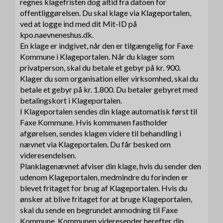
regnes klagefristen dog altid fra datoen for
offentliggørelsen. Du skal klage via Klageportalen,
ved at logge ind med dit Mit-ID på
kpo.naevneneshus.dk.
En klage er indgivet, når den er tilgængelig for Faxe
Kommune i Klageportalen. Når du klager som
privatperson, skal du betale et gebyr på kr. 900.
Klager du som organisation eller virksomhed, skal du
betale et gebyr på kr. 1.800. Du betaler gebyret med
betalingskort i Klageportalen.
I Klageportalen sendes din klage automatisk først til
Faxe Kommune. Hvis kommunen fastholder
afgørelsen, sendes klagen videre til behandling i
nævnet via Klageportalen. Du får besked om
videresendelsen.
Planklagenævnet afviser din klage, hvis du sender den
udenom Klageportalen, medmindre du forinden er
blevet fritaget for brug af Klageportalen. Hvis du
ønsker at blive fritaget for at bruge Klageportalen,
skal du sende en begrundet anmodning til Faxe
Kommune. Kommunen videresender herefter din