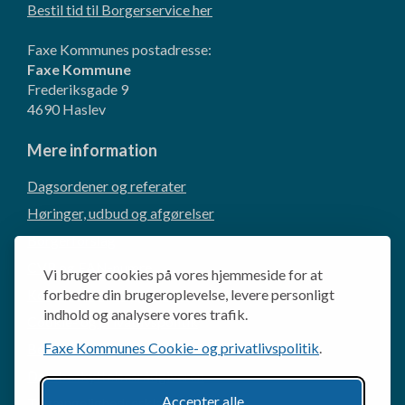
Bestil tid til Borgerservice her
Faxe Kommunes postadresse:
Faxe Kommune
Frederiksgade 9
4690 Haslev
Mere information
Dagsordener og referater
Høringer, udbud og afgørelser
Borgerforslag
CVR og EAN-numre
Vi bruger cookies på vores hjemmeside for at
Kommunikation og presse
forbedre din brugeroplevelse, levere personligt
indhold og analysere vores trafik.
Cookie- og privatlivspolitik
Faxe Kommunes Cookie- og privatlivspolitik
.
Behandling af personoplysninger
Databeskyttelsesrådgiveren
Accepter alle
Tilgængelighedserklæring