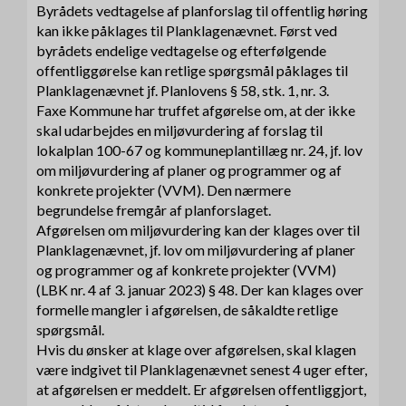
Byrådets vedtagelse af planforslag til offentlig høring
kan ikke påklages til Planklagenævnet. Først ved
byrådets endelige vedtagelse og efterfølgende
offentliggørelse kan retlige spørgsmål påklages til
Planklagenævnet jf. Planlovens § 58, stk. 1, nr. 3.
Faxe Kommune har truffet afgørelse om, at der ikke
skal udarbejdes en miljøvurdering af forslag til
lokalplan 100-67 og kommuneplantillæg nr. 24, jf. lov
om miljøvurdering af planer og programmer og af
konkrete projekter (VVM). Den nærmere
begrundelse fremgår af planforslaget.
Afgørelsen om miljøvurdering kan der klages over til
Planklagenævnet, jf. lov om miljøvurdering af planer
og programmer og af konkrete projekter (VVM)
(LBK nr. 4 af 3. januar 2023) § 48. Der kan klages over
formelle mangler i afgørelsen, de såkaldte retlige
spørgsmål.
Hvis du ønsker at klage over afgørelsen, skal klagen
være indgivet til Planklagenævnet senest 4 uger efter,
at afgørelsen er meddelt. Er afgørelsen offentliggjort,