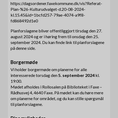
https://dagsordener.faxekommune.dk/vis?Referat-
Plan-%26-Kulturudvalget-d.20-08-2024-
kl.15.45&id=1bcfd257-79ae-4074-a9f8-
fd868492d1e0
Planforslagene bliver offentliggjort tirsdag den 27.
august 2024 og er i høring frem til onsdag den 25.
september 2024. Du kan finde link til planforslagene
på denne side.
Borgermøde
Vi holder borgermøde om planerne for alle
interesserede torsdag den
5. september 2024
kl.
19:00.
Mødet afholdes i Rollosalen på Biblioteket i Faxe –
Rådhusvej 4, 4640 Faxe. På mødet kan du høre mere
om planerne for området, og du kan stille spørgsmål
til planforslagene.