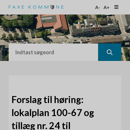
G
A-
A+
å
t
i
l
h
o
v
e
d
i
n
d
h
o
Forslag til høring:
l
d
lokalplan 100-67 og
tillæg nr. 24 til