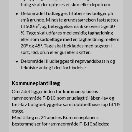
bolig skal der opføres et skur eller depotrum.
Delområde II udlægges til åben-lav boliger på
små grunde. Mindste grundstørrelsen fastsættes
til 500 m², og bebyggelse må ikke overstige 30
%. Tage skal udføres med ensidig taghældning
eller som saddeltage med en taghældning mellem
20° og 45°. Tage skal beklædes med tagsten i
sort, rød, brun eller gul eller skiffer.
Delområde III udlægges til regnvandsbassin og
tekniske anlæg i den forbindelse.
Kommuneplantillæg
Området ligger inden for kommuneplanens
rammeområde F-B10, som er udlagt til åben-lav og
tæt-lav boligbebyggelse samt dobbelthuse i op til 1½
etage.
Med tillæg nr. 24 ændres Kommuneplanens
bestemmelser for rammeområde F-B10 således: