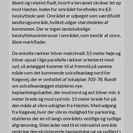
åbent og relativt fladt, hvorfra terrænet skråner let op
mod Høsten. Inden for området forefindes tre §3-
beskyttede søer. Området er udpeget som værdifuldt
landbrugsområde, hvilket udgør størstedelen af
kommunen. Der er ingen landskabelige
beskyttelsesinteresser i området, som består af store,
åbne markflader.
De enkelte rækker bliver maksimalt 3,5 meter høje og
bliver opsat i lige parallelle rækker orienteret mod
syd, så anlægget kommer til at fremstå på samme
måde som det kommende solcelleanlæg nord for
Køgevej, der er omfattet af lokalplan 700-78. Rundt
om solcelleanlægget etableres nye
beplantningsbælter, der mod nord og øst bliver min. 6
meter brede og mod syd min. 15 meter brede for på
den måde at sikre udsigten fra Høsten. Med adgang
fra Køgevej, hvor der sikres mulighed for parkering,
etableres der en sti langs områdets vestlige og sydlige
afgrænsning. Stien leder ned til et rekreativt område
omkring den eksisterende beplantning og sø sydligst i