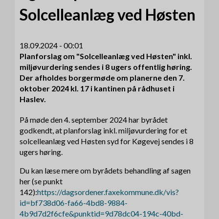
Solcelleanlæg ved Høsten
18.09.2024 - 00:01
Planforslag om "Solcelleanlæg ved Høsten" inkl.
miljøvurdering sendes i 8 ugers offentlig høring.
Der afholdes borgermøde om planerne den 7.
oktober 2024 kl. 17 i kantinen på rådhuset i
Haslev.
På møde den 4. september 2024 har byrådet
godkendt, at planforslag inkl. miljøvurdering for et
solcelleanlæg ved Høsten syd for Køgevej sendes i 8
ugers høring.
Du kan læse mere om byrådets behandling af sagen
her (se punkt
142):
https://dagsordener.faxekommune.dk/vis?
id=bf738d06-fa66-4bd8-9884-
4b9d7d2f6cfe&punktid=9d78dc04-194c-40bd-