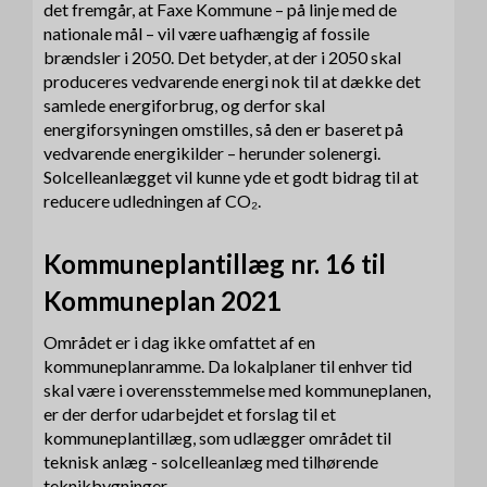
det fremgår, at Faxe Kommune – på linje med de
nationale mål – vil være uafhængig af fossile
brændsler i 2050. Det betyder, at der i 2050 skal
produceres vedvarende energi nok til at dække det
samlede energiforbrug, og derfor skal
energiforsyningen omstilles, så den er baseret på
vedvarende energikilder – herunder solenergi.
Solcelleanlægget vil kunne yde et godt bidrag til at
reducere udledningen af CO₂.
Kommuneplantillæg nr. 16 til
Kommuneplan 2021
Området er i dag ikke omfattet af en
kommuneplanramme. Da lokalplaner til enhver tid
skal være i overensstemmelse med kommuneplanen,
er der derfor udarbejdet et forslag til et
kommuneplantillæg, som udlægger området til
teknisk anlæg - solcelleanlæg med tilhørende
teknikbygninger.