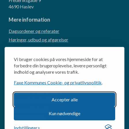
Frederiksgade 9
4690 Haslev
Mere information
Dagsordener og referater
Høringer, udbud og afgørelser
Borgerforslag
CVR og EAN-numre
Vi bruger cookies på vores hjemmeside for at
Kommunikation og presse
forbedre din brugeroplevelse, levere personligt
indhold og analysere vores trafik.
Cookie- og privatlivspolitik
Faxe Kommunes Cookie- og privatlivspolitik
.
Behandling af personoplysninger
Databeskyttelsesrådgiveren
Accepter alle
Tilgængelighedserklæring
Abonner på indhold
Kun nødvendige
For medarbejdere
Indstillinger