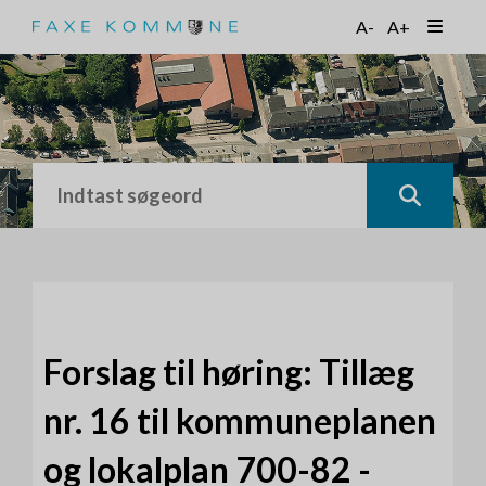
G
A-
A+
å
t
i
l
h
o
v
e
d
i
n
d
h
o
Forslag til høring: Tillæg
l
d
nr. 16 til kommuneplanen
og lokalplan 700-82 -