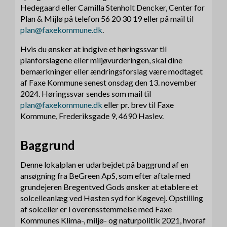
Hedegaard eller Camilla Stenholt Dencker, Center for
Plan & Mijlø på telefon 56 20 30 19 eller på mail til
plan@faxekommune.dk
.
Hvis du ønsker at indgive et høringssvar til
planforslagene eller miljøvurderingen, skal dine
bemærkninger eller ændringsforslag være modtaget
af Faxe Kommune senest onsdag den 13. november
2024. Høringssvar sendes som mail til
plan@faxekommune.dk
eller pr. brev til Faxe
Kommune, Frederiksgade 9, 4690 Haslev.
Baggrund
Denne lokalplan er udarbejdet på baggrund af en
ansøgning fra BeGreen ApS, som efter aftale med
grundejeren Bregentved Gods ønsker at etablere et
solcelleanlæg ved Høsten syd for Køgevej. Opstilling
af solceller er i overensstemmelse med Faxe
Kommunes Klima-, miljø- og naturpolitik 2021, hvoraf