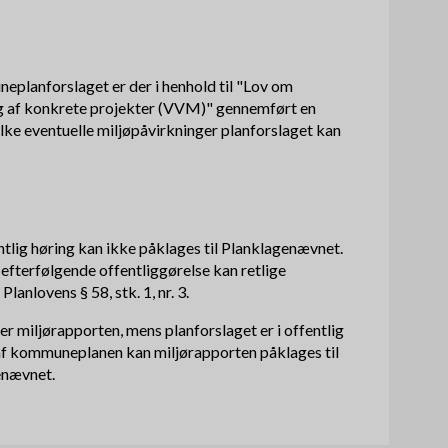
eplanforslaget er der i henhold til "Lov om
g af konkrete projekter (VVM)" gennemført en
vilke eventuelle miljøpåvirkninger planforslaget kan
ntlig høring kan ikke påklages til Planklage­nævnet.
efterfølgende offentliggørelse kan retlige
lanlovens § 58, stk. 1, nr. 3.
er miljørapporten, mens planforslaget er i offentlig
 af kommuneplanen kan miljørapporten påklages til
enævnet.