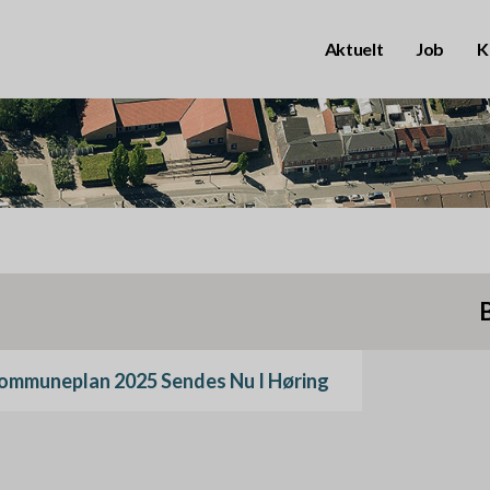
Aktuelt
Job
K
B
r
u
g
e
r
P
k
r
Kommuneplan 2025 Sendes Nu I Høring
o
i
n
m
t