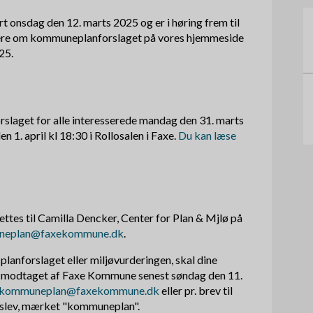
 onsdag den 12. marts 2025 og er i høring frem til
ere om kommuneplanforslaget på vores hjemmeside
25.
aget for alle interesserede mandag den 31. marts
en 1. april kl 18:30 i Rollosalen i Faxe.
Du kan læse
ttes til Camilla Dencker, Center for Plan & Mjlø på
neplan@faxekommune.dk
.
 planforslaget eller miljøvurderingen, skal dine
 modtaget af Faxe Kommune senest søndag den 11.
kommuneplan@faxekommune.dk
eller pr. brev til
slev, mærket "kommuneplan".