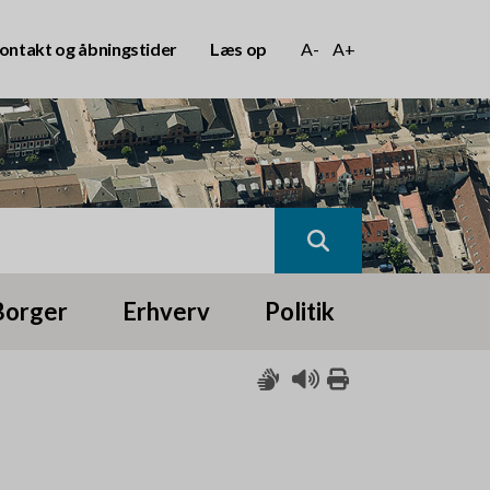
ontakt og åbningstider
Læs op
A-
A+
Borger
Erhverv
Politik