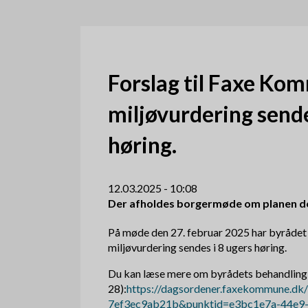
d
k
r
Forslag til Faxe Ko
u
miljøvurdering sende
m
høring.
m
e
12.03.2025 - 10:08
Der afholdes borgermøde om planen den 
På møde den 27. februar 2025 har byrådet
miljøvurdering sendes i 8 ugers høring.
Du kan læse mere om byrådets behandling 
28):
https://dagsordener.faxekommune.d
7ef3ec9ab21b&punktid=e3bc1e7a-44e9