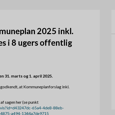
æ
o
r
m
n
e
mmuneplan 2025 inkl.
a
n
s i 8 ugers offentlig
v
u
i
g
a
31. marts og 1. april 2025.
t
 godkendt, at Kommuneplanforslag inkl.
i
o
af sagen her (se punkt
k/vis?id=d43247dc-65a4-4de8-88eb-
n
-4875-a494-1344a7de9715