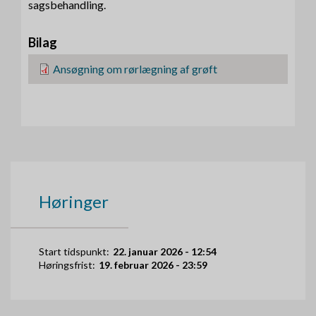
sagsbehandling.
Bilag
F
Ansøgning om rørlægning af grøft
i
l
Høringer
Start tidspunkt:
22. januar 2026 - 12:54
Høringsfrist:
19. februar 2026 - 23:59