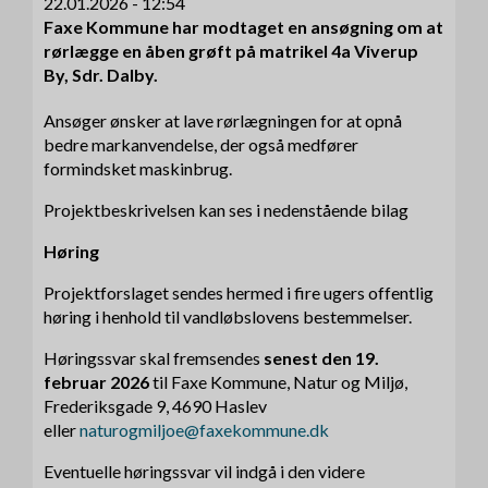
22.01.2026 - 12:54
Faxe Kommune har modtaget en ansøgning om at
rørlægge en åben grøft på matrikel 4a Viverup
By, Sdr. Dalby.
Ansøger ønsker at lave rørlægningen for at opnå
bedre markanvendelse, der også medfører
formindsket maskinbrug.
Projektbeskrivelsen kan ses i nedenstående bilag
Høring
Projektforslaget sendes hermed i fire ugers offentlig
høring i henhold til vandløbslovens bestemmelser.
Høringssvar skal fremsendes
senest den 19.
februar 2026
til Faxe Kommune, Natur og Miljø,
Frederiksgade 9, 4690 Haslev
eller
naturogmiljoe@faxekommune.dk
Eventuelle høringssvar vil indgå i den videre