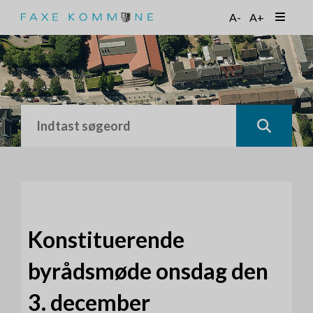
G
A-
A+
å
t
i
l
h
o
v
e
d
i
n
d
h
o
Konstituerende
l
d
byrådsmøde onsdag den
3. december