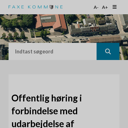
G
A-
A+
å
t
i
l
h
o
v
e
d
i
n
d
h
o
Offentlig høring i
l
d
forbindelse med
udarbejdelse af