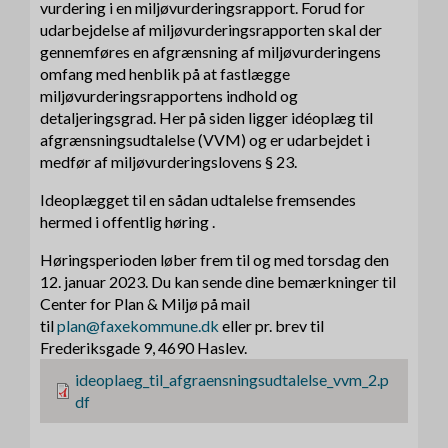
vurdering i en miljøvurderingsrapport. Forud for
udarbejdelse af miljøvurderingsrapporten skal der
gennemføres en afgrænsning af miljøvurderingens
omfang med henblik på at fastlægge
miljøvurderingsrapportens indhold og
detaljeringsgrad. Her på siden ligger idéoplæg til
afgrænsningsudtalelse (VVM) og er udarbejdet i
medfør af miljøvurderingslovens § 23.
Ideoplægget til en sådan udtalelse fremsendes
hermed i offentlig høring .
Høringsperioden løber frem til og med torsdag den
12. januar 2023. Du kan sende dine bemærkninger til
Center for Plan & Miljø på mail
til
plan@faxekommune.dk
eller pr. brev til
Frederiksgade 9, 4690 Haslev.
F
ideoplaeg_til_afgraensningsudtalelse_vvm_2.p
i
df
l