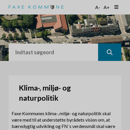
G
A-
A+
å
t
i
l
h
o
v
e
d
i
n
d
h
Klima-, miljø- og
o
naturpolitik
l
d
Faxe Kommunes klima-, miljø- og naturpolitik skal
være med til at understøtte byrådets vision om, at
bæredygtig udvikling og FN´s verdensmål skal være