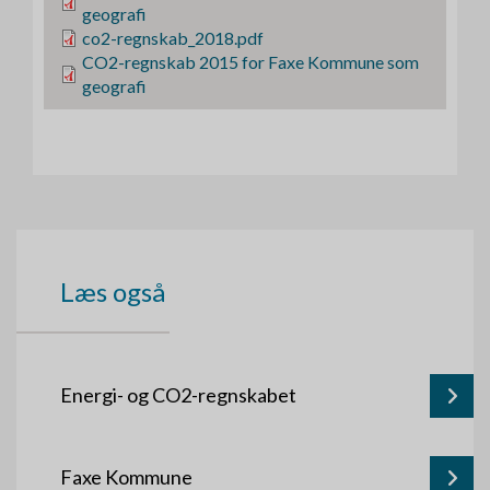
i
geografi
l
F
co2-regnskab_2018.pdf
i
F
CO2-regnskab 2015 for Faxe Kommune som
l
i
geografi
l
Læs også
Energi- og CO2-regnskabet
Faxe Kommune