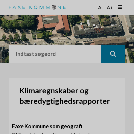
G
A-
A+
å
t
i
l
h
o
v
e
d
i
n
d
h
Klimaregnskaber og
o
bæredygtighedsrapporter
l
d
Faxe Kommune som geografi