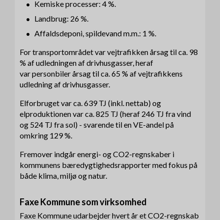
Kemiske processer: 4 %.
Landbrug: 26 %.
Affaldsdeponi, spildevand m.m.: 1 %.
For transportområdet var vejtrafikken årsag til ca. 98
% af udledningen af drivhusgasser, heraf
var personbiler årsag til ca. 65 % af vejtrafikkens
udledning af drivhusgasser.
Elforbruget var ca. 639 TJ (inkl. nettab) og
elproduktionen var ca. 825 TJ (heraf 246 TJ fra vind
og 524 TJ fra sol) - svarende til en VE-andel på
omkring 129 %.
Fremover indgår energi- og CO2-regnskaber i
kommunens bæredygtighedsrapporter med fokus på
både klima, miljø og natur.
Faxe Kommune som virksomhed
Faxe Kommune udarbejder hvert år et CO2-regnskab