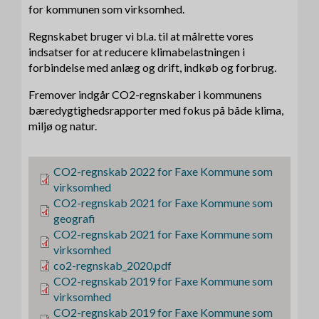
for kommunen som virksomhed.
Regnskabet bruger vi bl.a. til at målrette vores
indsatser for at reducere klimabelastningen i
forbindelse med anlæg og drift, indkøb og forbrug.
Fremover indgår CO2-regnskaber i kommunens
bæredygtighedsrapporter med fokus på både klima,
miljø og natur.
F
CO2-regnskab 2022 for Faxe Kommune som
i
virksomhed
l
F
CO2-regnskab 2021 for Faxe Kommune som
i
geografi
l
F
CO2-regnskab 2021 for Faxe Kommune som
i
virksomhed
l
F
co2-regnskab_2020.pdf
i
F
CO2-regnskab 2019 for Faxe Kommune som
l
i
virksomhed
l
F
CO2-regnskab 2019 for Faxe Kommune som