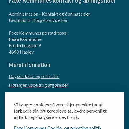
Faxe Kommunes kontakt og åbningstider
Administration - Kontakt og åbningstider
Bestil tid til Borgerservice her
Faxe Kommunes postadresse:
Faxe Kommune
Frederiksgade 9
4690 Haslev
Mere information
Dagsordener og referater
Høringer, udbud og afgørelser
Borgerforslag
CVR og EAN-numre
Vi bruger cookies på vores hjemmeside for at
Kommunikation og presse
forbedre din brugeroplevelse, levere personligt
indhold og analysere vores trafik.
Cookie- og privatlivspolitik
Faxe Kommunes Cookie- og privatlivspolitik
.
Behandling af personoplysninger