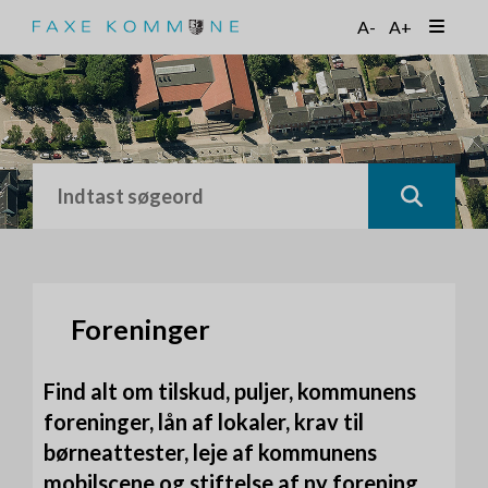
G
A-
A+
å
t
i
l
h
o
v
e
d
i
n
d
h
Foreninger
o
l
Find alt om tilskud, puljer, kommunens
d
foreninger, lån af lokaler, krav til
børneattester, leje af kommunens
mobilscene og stiftelse af ny forening.