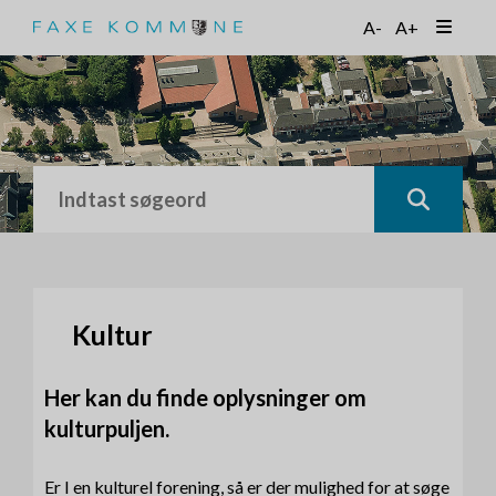
G
A-
A+
å
t
i
l
h
o
v
e
d
i
n
d
h
Kultur
o
l
Her kan du finde oplysninger om
d
kulturpuljen.
Er I en kulturel forening, så er der mulighed for at søge