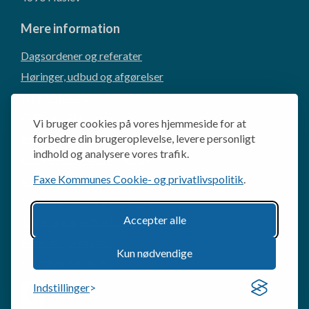
Mere information
Dagsordener og referater
Høringer, udbud og afgørelser
Borgerforslag
CVR og EAN-numre
Vi bruger cookies på vores hjemmeside for at
Kommunikation og presse
forbedre din brugeroplevelse, levere personligt
indhold og analysere vores trafik.
Cookie- og privatlivspolitik
Faxe Kommunes Cookie- og privatlivspolitik
.
Behandling af personoplysninger
Databeskyttelsesrådgiveren
Accepter alle
Tilgængelighedserklæring
Abonner på indhold
Kun nødvendige
For medarbejdere
Indstillinger
Facebook