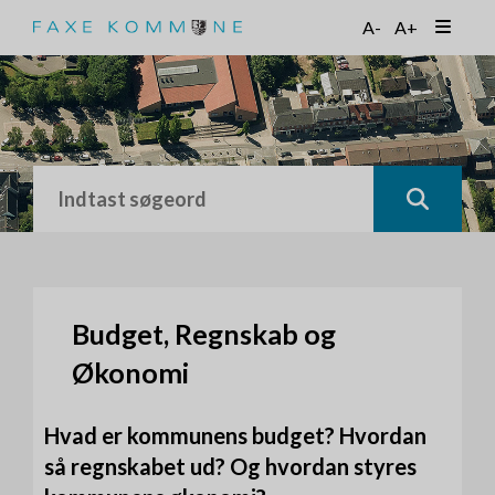
G
A-
A+
å
t
i
l
h
o
v
e
d
i
n
d
h
Budget, Regnskab og
o
Økonomi
l
d
Hvad er kommunens budget? Hvordan
så regnskabet ud? Og hvordan styres