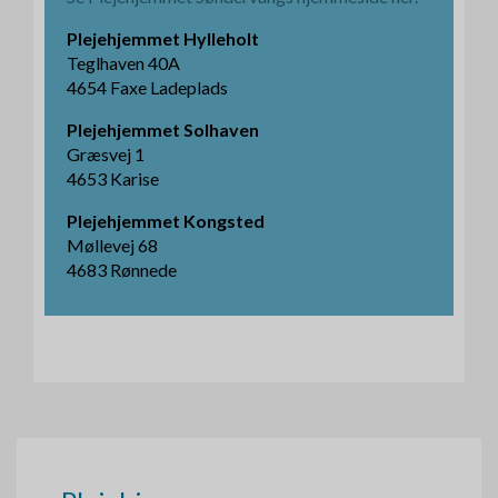
Plejehjemmet Hylleholt
Teglhaven 40A
4654 Faxe Ladeplads
Plejehjemmet Solhaven
Græsvej 1
4653 Karise
Plejehjemmet Kongsted
Møllevej 68
4683 Rønnede