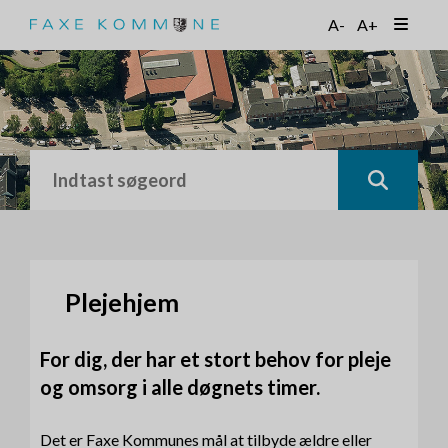
G
A-
A+
å
t
i
l
h
o
v
e
d
i
n
d
h
Plejehjem
o
l
For dig, der har et stort behov for pleje
d
og omsorg i alle døgnets timer.
Det er Faxe Kommunes mål at tilbyde ældre eller