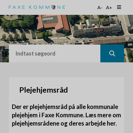
G
A-
A+
å
t
i
l
h
o
v
e
d
i
n
d
h
Plejehjemsråd
o
l
Der er plejehjemsråd på alle kommunale
d
plejehjem i Faxe Kommune. Læs mere om
plejehjemsrådene og deres arbejde her.