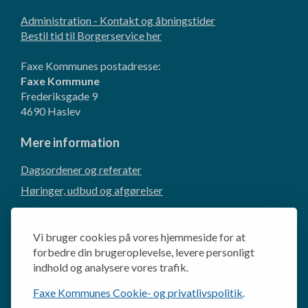
Administration - Kontakt og åbningstider
Bestil tid til Borgerservice her
Faxe Kommunes postadresse:
Faxe Kommune
Frederiksgade 9
4690 Haslev
Mere information
Dagsordener og referater
Høringer, udbud og afgørelser
Borgerforslag
CVR og EAN-numre
Vi bruger cookies på vores hjemmeside for at
Kommunikation og presse
forbedre din brugeroplevelse, levere personligt
indhold og analysere vores trafik.
Cookie- og privatlivspolitik
Faxe Kommunes Cookie- og privatlivspolitik
.
Behandling af personoplysninger