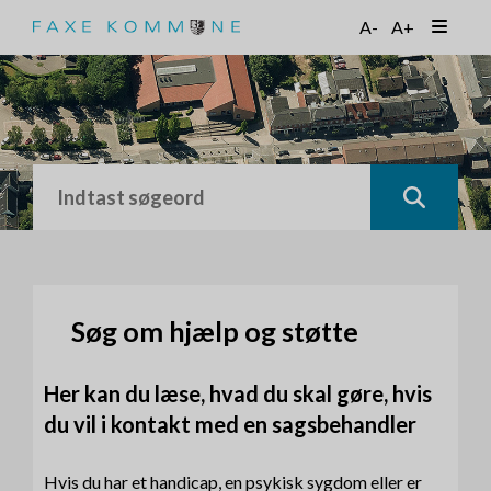
G
A-
A+
å
t
i
l
h
o
v
e
d
i
n
d
h
Søg om hjælp og støtte
o
l
Her kan du læse, hvad du skal gøre, hvis
d
du vil i kontakt med en sagsbehandler
Hvis du har et handicap, en psykisk sygdom eller er