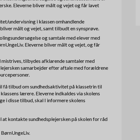
rske. Eleverne bliver målt og vejet og får lavet
et/undervisning i klassen omhandlende
bliver målt og vejet, samt tilbudt en synsprøve.
skolingsundersøgelse og samtale med elever med
nUngeLiv. Eleverne bliver målt og vejet, og får
nd mistrives, tilbydes afklarende samtaler med
lejersken samarbejder efter aftale med forældrene
ourcepersoner.
l få tilbud om sundhedsaktivitet på klassetrin til
klassens lærere. Eleverne indkaldes via skolens
ge i disse tilbud, skal I informere skolens
il at kontakte sundhedsplejersken på skolen for råd
 BørnUngeLiv.