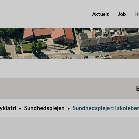
Aktuelt
Job
K
B
r
u
g
e
r
P
k
r
ykiatri
Sundhedsplejen
Sundhedspleje til skolebø
o
i
n
m
t