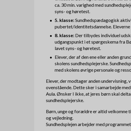
ca. 30 min. varighed med sundhedspleje
syns- og høretest.
5. klasse:
Sundhedspædagogisk aktivit
pubertet/identitetsdannelse. Eleverne 
8. klasse:
Der tilbydes individuel ud
udgangspunkt i et spørgeskema fra Bør
lavet syns- og høretest.
Elever, der af den ene eller anden gru
skolens sundhedsplejerske. Sundhedsp
med skolens øvrige personale og ress
Elever, der modtager anden undervisning, vi
ovenstående. Dette sker i samarbejde med 
Aula. Ønsker I ikke, at jeres børn skal delta
sundhedsplejerske.
Børn, unge og forældre er altid velkomne t
og vejledning.
Sundhedsplejen arbejder med programmet