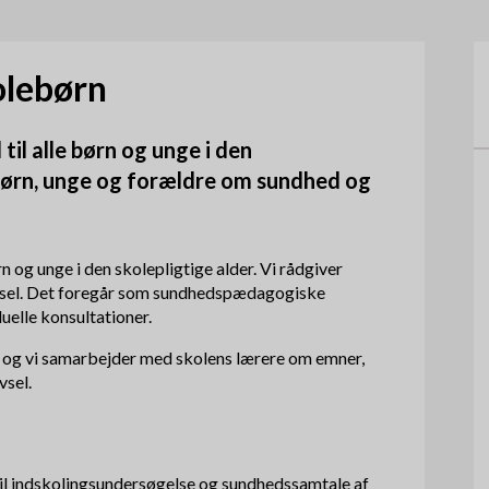
æ
o
r
m
olebørn
n
e
a
til alle børn og unge i den
n
v
r børn, unge og forældre om sundhed og
u
i
g
rn og unge i den skolepligtige alder. Vi rådgiver
vsel. Det foregår som sundhedspædagogiske
a
duelle konsultationer.
t
 og vi samarbejder med skolens lærere om emner,
vsel.
i
o
n
til indskolingsundersøgelse og sundhedssamtale af