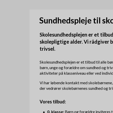
d
k
Sundhedspleje til sk
r
Skolesundhedsplejen er et tilbud 
u
skolepligtige alder. Vi rådgive
m
trivsel.
m
Skolesundhedsplejen er et tilbud til alle bø
e
børn, unge og forældre om sundhed og tri
aktiviteter på klasseniveau eller ved indivi
Vi har løbende kontakt med skolebørnene,
der vedrører skolebørnenes sundhed og tri
Vores tilbud:
0. klasse:
Børn og forældre inviteres 