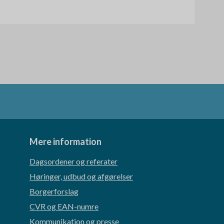
Mere information
Dagsordener og referater
Høringer, udbud og afgørelser
Borgerforslag
CVR og EAN-numre
Kommunikation og presse