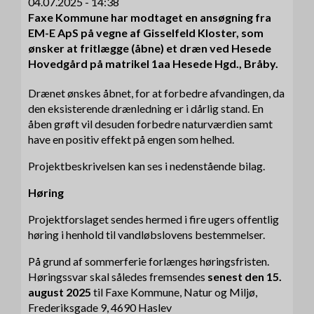
04.07.2025 - 14:38
Faxe Kommune har modtaget en ansøgning fra
EM-E ApS på vegne af Gisselfeld Kloster, som
ønsker at fritlægge (åbne) et dræn ved Hesede
Hovedgård på matrikel 1aa Hesede Hgd., Bråby.
Drænet ønskes åbnet, for at forbedre afvandingen, da
den eksisterende drænledning er i dårlig stand. En
åben grøft vil desuden forbedre naturværdien samt
have en positiv effekt på engen som helhed.
Projektbeskrivelsen kan ses i nedenstående bilag.
Høring
Projektforslaget sendes hermed i fire ugers offentlig
høring i henhold til vandløbslovens bestemmelser.
På grund af sommerferie forlænges høringsfristen.
Høringssvar skal således fremsendes
senest den 15.
august 2025
til Faxe Kommune, Natur og Miljø,
Frederiksgade 9, 4690 Haslev