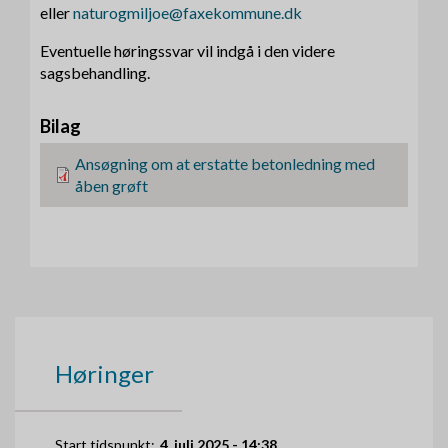
eller
naturogmiljoe@faxekommune.dk
Eventuelle høringssvar vil indgå i den videre
sagsbehandling.
Bilag
F
Ansøgning om at erstatte betonledning med
i
åben grøft
l
Høringer
Start tidspunkt:
4. juli 2025 - 14:38