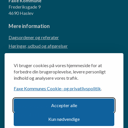
Faxe Kommune
Frederiksgade 9
4690 Haslev
Mere information
Dagsordener og referater
Høringer, udbud og afgørelser
Borgerforslag
CVR og EAN-numre
Vi bruger cookies på vores hjemmeside for at
Kommunikation og presse
forbedre din brugeroplevelse, levere personligt
indhold og analysere vores trafik.
Cookie- og privatlivspolitik
Faxe Kommunes Cookie- og privatlivspolitik
.
Behandling af personoplysninger
Databeskyttelsesrådgiveren
Accepter alle
Tilgængelighedserklæring
Abonner på indhold
Kun nødvendige
For medarbejdere