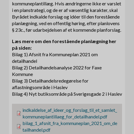
kommuneplantillæg. Hvis ændringerne ikke er varslet
i en planstrategi, og de er af væsentlig karakter, skal
Byrådet indkalde forslag og idéer til den forestående
planlægning, ved en offentlig høring, efter planlovens
§ 23c., før udarbejdelsen af et kommende planforslag.
Læs mere om den forestående planlægning her
på siden:
Bilag 1) Afsnit fra Kommuneplan 2021 om
detailhandel
Bilag 2) Detailhandelsanalyse 2022 for Faxe
Kommune
Bilag 3) Detailhandelsredegørelse for
aflastningsområde i Haslev
Bilag 4) Nyt butiksområde på Sverigesgade 2 i Haslev
F
indkaldelse_af_ideer_og_forslag_til_et_samlet_
i
kommuneplantillaeg_for_detailhandel.pdf
l
F
bilag_1_afsnit_fra_kommuneplan_2021_om_de
i
tailhandel.pdf