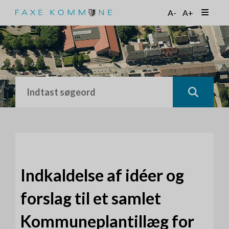
G
A-
A+
å
t
i
l
h
o
v
e
d
i
n
d
h
o
Indkaldelse af idéer og
l
d
forslag til et samlet
Kommuneplantillæg for