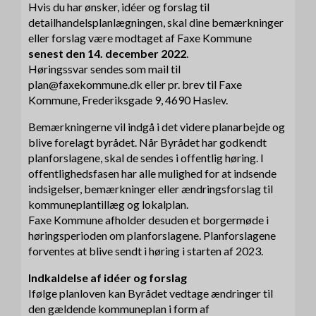
Hvis du har ønsker, idéer og forslag til
detailhandelsplanlægningen, skal dine bemærkninger
eller forslag være modtaget af Faxe Kommune
senest den 14. december 2022
.
Høringssvar sendes som mail til
plan@faxekommune.dk eller pr. brev til Faxe
Kommune, Frederiksgade 9, 4690 Haslev.
Bemærkningerne vil indgå i det videre planarbejde og
blive forelagt byrådet. Når Byrådet har godkendt
planforslagene, skal de sendes i offentlig høring. I
offentlighedsfasen har alle mulighed for at indsende
indsigelser, bemærkninger eller ændringsforslag til
kommuneplantillæg og lokalplan.
Faxe Kommune afholder desuden et borgermøde i
høringsperioden om planforslagene. Planforslagene
forventes at blive sendt i høring i starten af 2023.
Indkaldelse af idéer og forslag
Ifølge planloven kan Byrådet vedtage ændringer til
den gældende kommuneplan i form af