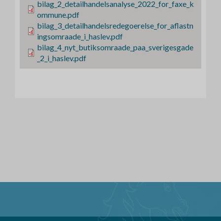
l
F
bilag_2_detailhandelsanalyse_2022_for_faxe_k
i
ommune.pdf
l
F
bilag_3_detailhandelsredegoerelse_for_aflastn
i
ingsomraade_i_haslev.pdf
l
F
bilag_4_nyt_butiksomraade_paa_sverigesgade
i
_2_i_haslev.pdf
l