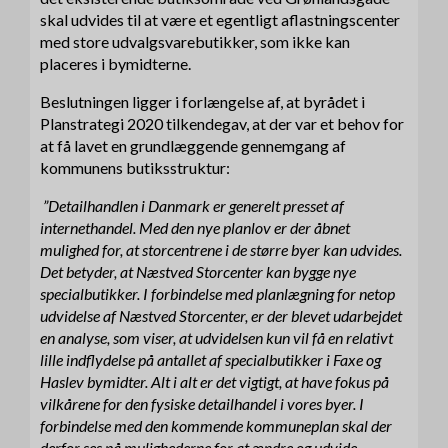
skal udvides til at være et egentligt aflastningscenter
med store udvalgsvarebutikker, som ikke kan
placeres i bymidterne.
Beslutningen ligger i forlængelse af, at byrådet i
Planstrategi 2020 tilkendegav, at der var et behov for
at få lavet en grundlæggende gennemgang af
kommunens butiksstruktur:
”Detailhandlen i Danmark er generelt presset af
internethandel. Med den nye planlov er der åbnet
mulighed for, at storcentrene i de større byer kan udvides.
Det betyder, at Næstved Storcenter kan bygge nye
specialbutikker. I forbindelse med planlægning for netop
udvidelse af Næstved Storcenter, er der blevet udarbejdet
en analyse, som viser, at udvidelsen kun vil få en relativt
lille indflydelse på antallet af specialbutikker i Faxe og
Haslev bymidter. Alt i alt er det vigtigt, at have fokus på
vilkårene for den fysiske detailhandel i vores byer. I
forbindelse med den kommende kommuneplan skal der
derfor ses på mulighederne for at ændre og udvide