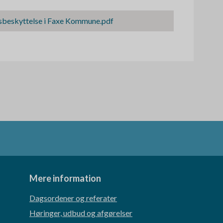
ndsbeskyttelse i Faxe Kommune.pdf
Mere information
Dagsordener og referater
Høringer, udbud og afgørelser