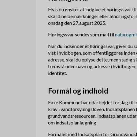
Hvis du ønsker at indgive et høringssvar ti
skal dine bemærkninger eller ændringsfo
onsdag den 27.august 2025.
Høringssvar sendes som mail til
naturogm
Når du indsender et høringssvar, giver du s
vist i hvidbogen, som offentliggøres inden
adresse, skal du oplyse dette, men stadig s
fremstå uden navn og adresse i hvidboge
identitet.
Formål og indhold
Faxe Kommune har udarbejdet forslag til I
krav i vandforsyningsloven. Indsatsplanen
grundvandsressourcen. Indsatsplanen uda
om indsatsplanlægning.
Formålet med Indsatsplan for Grundvandsbe