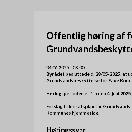
d
k
r
Offentlig høring af f
u
Grundvandsbeskytt
m
m
04.06.2025 - 08:00
Byrådet besluttede d. 28/05-2025, at ud
e
Grundvandsbeskyttelse for Faxe Kommun
Høringsperioden er fra den 4. juni 2025 
Forslag til Indsatsplan for Grundvands
Kommunes hjemmeside.
Høringssvar