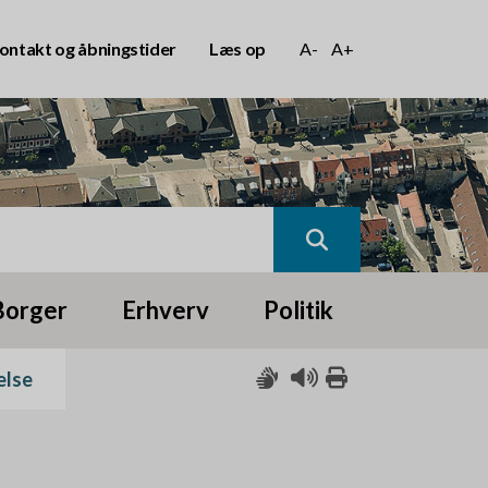
ontakt og åbningstider
Læs op
A-
A+
Borger
Erhverv
Politik
else