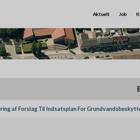
Aktuelt
Job
K
B
r
u
g
e
r
P
k
r
ring af Forslag Til Indsatsplan For Grundvandsbeskytt
o
i
n
m
t