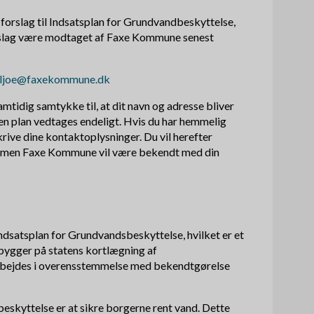
l forslag til Indsatsplan for Grundvandbeskyttelse,
rslag være modtaget af Faxe Kommune senest
iljoe@faxekommune.dk
amtidig samtykke til, at dit navn og adresse bliver
 en plan vedtages endeligt. Hvis du har hemmelig
krive dine kontaktoplysninger. Du vil herefter
n, men Faxe Kommune vil være bekendt med din
ndsatsplan for Grundvandsbeskyttelse, hvilket er et
 bygger på statens kortlægning af
rbejdes i overensstemmelse med bekendtgørelse
skyttelse er at sikre borgerne rent vand. Dette