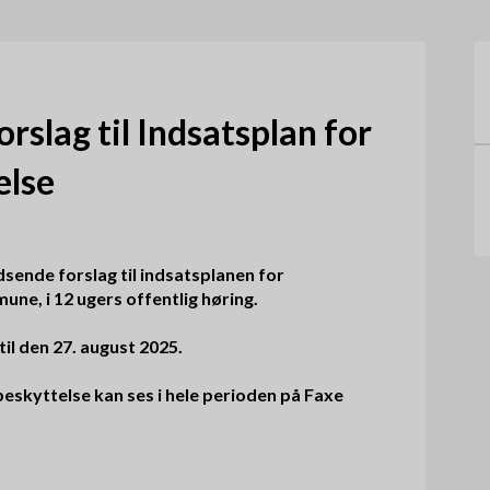
æ
o
r
m
n
e
orslag til Indsatsplan for
a
n
else
v
u
i
g
sende forslag til indsatsplanen for
e, i 12 ugers offentlig høring.
a
t
til den 27. august 2025.
i
beskyttelse kan ses i hele perioden på Faxe
o
n