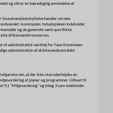
andet og sikrer en bæredygtig anvendelse af
or Grundvandsbeskyttelse handler om den
grundvandet i kommunen. Indsatsplanen indeholder
irkemidler og de generelle samt specifikke
skytte drikkevandsressourcen.
er et administrativt værktøj for Faxe Kommunes
tidige administration af drikkevandsområdet.
 afgørelse om, at der ikke skal udarbejdes en
 miljøvurdering af planer og programmer. Udkast til
tel 9.1 ”Miljøvurdering” og bilag 3 som indeholder