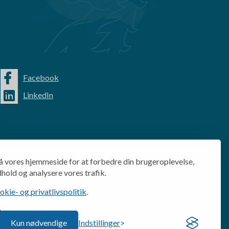
Facebook
LinkedIn
å vores hjemmeside for at forbedre din brugeroplevelse,
dhold og analysere vores trafik.
ie- og privatlivspolitik
.
Kun nødvendige
Indstillinger