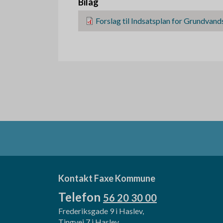
Bilag
F
Forslag til Indsatsplan for Grundva
i
l
Kontakt Faxe Kommune
Telefon
56 20 30 00
Frederiksgade 9 i Haslev,
Tingvej 7 i Haslev,