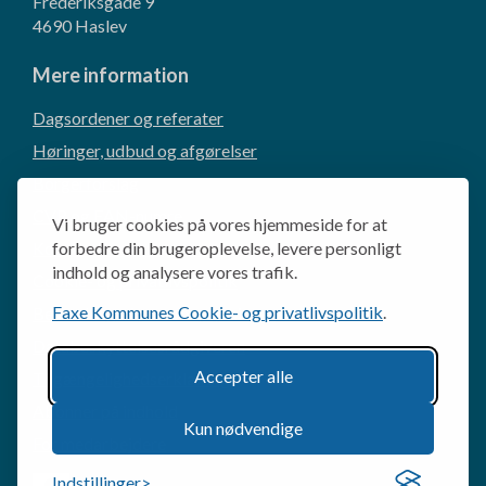
Frederiksgade 9
4690 Haslev
Mere information
Dagsordener og referater
Høringer, udbud og afgørelser
Borgerforslag
CVR og EAN-numre
Vi bruger cookies på vores hjemmeside for at
Kommunikation og presse
forbedre din brugeroplevelse, levere personligt
indhold og analysere vores trafik.
Cookie- og privatlivspolitik
Faxe Kommunes Cookie- og privatlivspolitik
.
Behandling af personoplysninger
Databeskyttelsesrådgiveren
Accepter alle
Tilgængelighedserklæring
Abonner på indhold
Kun nødvendige
For medarbejdere
Indstillinger