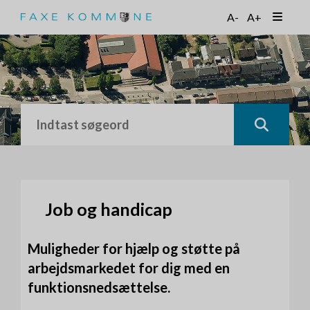
G
A-
A+
å
t
i
l
h
o
v
e
d
i
n
d
h
Job og handicap
o
l
Muligheder for hjælp og støtte på
d
arbejdsmarkedet for dig med en
funktionsnedsættelse.