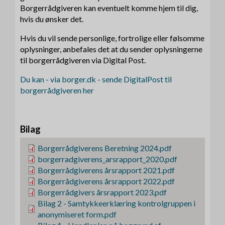
Borgerrådgiveren kan eventuelt komme hjem til dig,
hvis du ønsker det.
Hvis du vil sende personlige, fortrolige eller følsomme
oplysninger, anbefales det at du sender oplysningerne
til borgerrådgiveren via Digital Post.
Du kan - via borger.dk - sende DigitalPost til
borgerrådgiveren her
Bilag
F
Borgerrådgiverens Beretning 2024.pdf
i
F
borgerradgiverens_arsrapport_2020.pdf
l
i
F
Borgerrådgiverens årsrapport 2021.pdf
l
i
F
Borgerrådgiverens årsrapport 2022.pdf
l
i
F
Borgerrådgivers årsrapport 2023.pdf
l
i
F
Bilag 2 - Samtykkeerklæring kontrolgruppen i
l
i
anonymiseret form.pdf