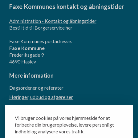
Faxe Kommunes kontakt og åbningstider
Administration - Kontakt og åbningstider
Bestil tid til Borgerservice her
Faxe Kommunes postadresse:
Faxe Kommune
Frederiksgade 9
4690 Haslev
Mere information
Dagsordener og referater
Høringer, udbud og afgørelser
Borgerforslag
CVR og EAN-numre
Vi bruger cookies på vores hjemmeside for at
Kommunikation og presse
forbedre din brugeroplevelse, levere personligt
indhold og analysere vores trafik.
Cookie- og privatlivspolitik