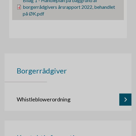
l
F
Bilag 1 - Handleplan på baggrund af
i
borgerrådgivers årsrapport 2022, behandlet
l
på ØK.pdf
Borgerrådgiver
Whistleblowerordning