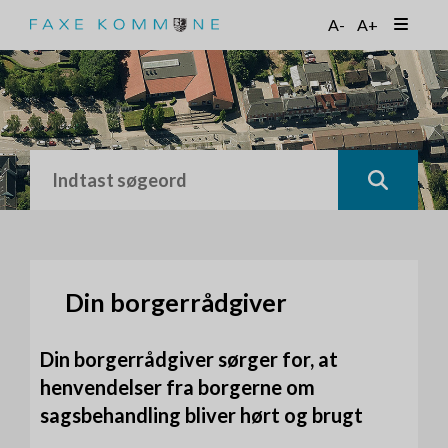
G
A-
A+
å
t
i
l
h
o
v
e
d
i
n
d
h
Din borgerrådgiver
o
l
Din borgerrådgiver sørger for, at
d
henvendelser fra borgerne om
sagsbehandling bliver hørt og brugt