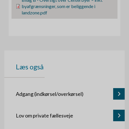
i
byafgrænsninger, som er beliggende i
l
landzone.pdf
Læs også
Adgang (indkørsel/overkørsel)
Lov om private fællesveje