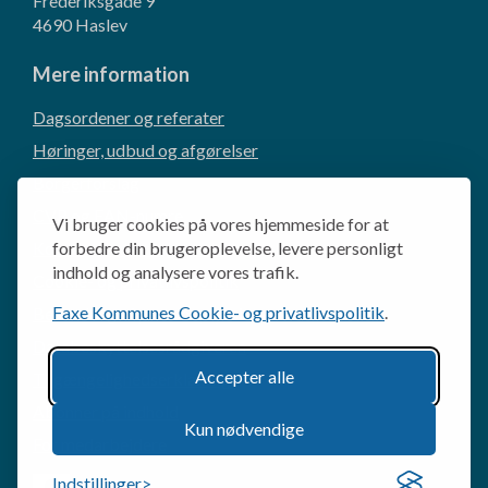
Frederiksgade 9
4690 Haslev
Mere information
Dagsordener og referater
Høringer, udbud og afgørelser
Borgerforslag
CVR og EAN-numre
Vi bruger cookies på vores hjemmeside for at
Kommunikation og presse
forbedre din brugeroplevelse, levere personligt
indhold og analysere vores trafik.
Cookie- og privatlivspolitik
Faxe Kommunes Cookie- og privatlivspolitik
.
Behandling af personoplysninger
Databeskyttelsesrådgiveren
Accepter alle
Tilgængelighedserklæring
Abonner på indhold
Kun nødvendige
For medarbejdere
Indstillinger