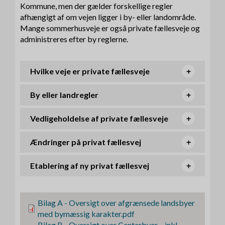
Kommune, men der gælder forskellige regler
afhængigt af om vejen ligger i by- eller landområde.
Mange sommerhusveje er også private fællesveje og
administreres efter by reglerne.
Hvilke veje er private fællesveje
By eller landregler
Vedligeholdelse af private fællesveje
Ændringer på privat fællesvej
Etablering af ny privat fællesvej
F
Bilag A - Oversigt over afgrænsede landsbyer
i
med bymæssig karakter.pdf
l
F
Bilag B - Oversigt over Centerbyer – inkl.