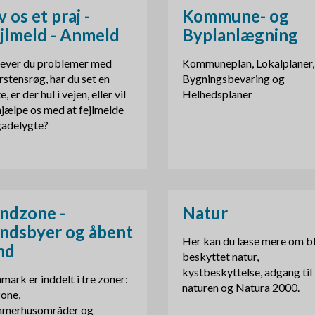
v os et praj -
Kommune- og
jlmeld - Anmeld
Byplanlægning
ever du problemer med
Kommuneplan, Lokalplaner,
rstensrøg, har du set en
Bygningsbevaring og
e, er der hul i vejen, eller vil
Helhedsplaner
hjælpe os med at fejlmelde
gadelygte?
ndzone -
Natur
ndsbyer og åbent
Her kan du læse mere om bl
nd
beskyttet natur,
kystbeskyttelse, adgang til
mark er inddelt i tre zoner:
naturen og Natura 2000.
one,
merhusområder og