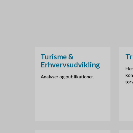
d
k
r
u
Turisme &
Tr
m
Erhvervsudvikling
m
Her
kom
Analyser og publikationer.
e
tor