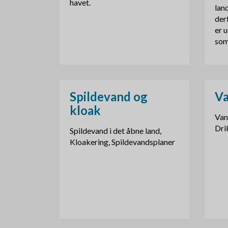
havet.
lan
der
er u
som
Spildevand og
Va
kloak
Van
Dri
Spildevand i det åbne land,
Kloakering, Spildevandsplaner