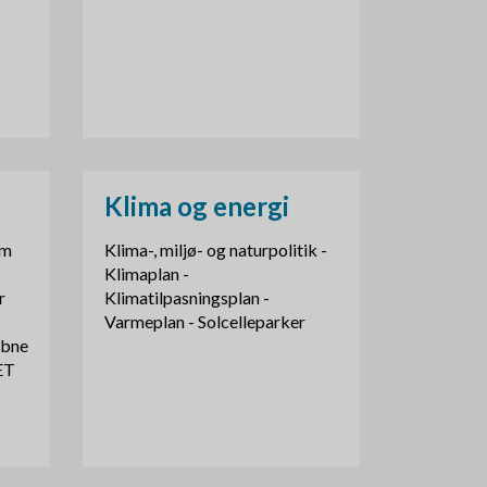
Klima og energi
om
Klima-, miljø- og naturpolitik -
Klimaplan -
r
Klimatilpasningsplan -
Varmeplan - Solcelleparker
åbne
ET