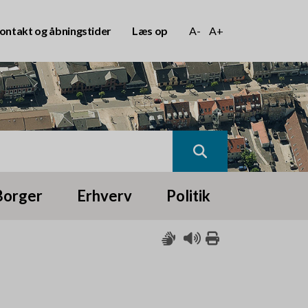
ontakt og åbningstider
Læs op
A-
A+
Borger
Erhverv
Politik