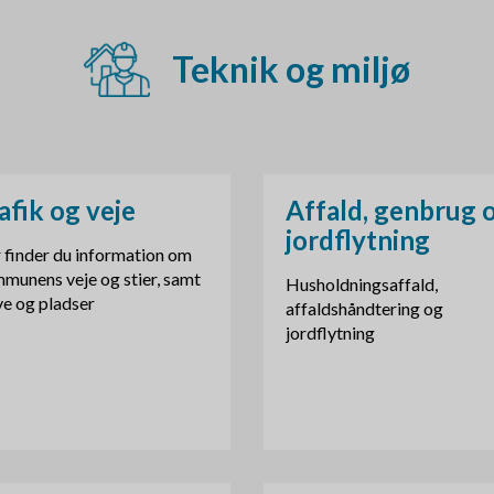
æ
o
r
Teknik og miljø
m
n
e
a
n
v
u
afik og veje
Affald, genbrug 
i
jordflytning
 finder du information om
g
munens veje og stier, samt
Husholdningsaffald,
a
ve og pladser
affaldshåndtering og
jordflytning
t
i
o
n