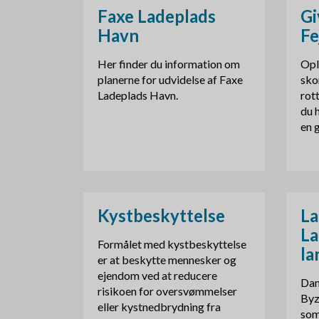
Faxe Ladeplads
Gi
Havn
Fe
Her finder du information om
Opl
planerne for udvidelse af Faxe
sko
Ladeplads Havn.
rott
du 
en 
Kystbeskyttelse
La
La
Formålet med kystbeskyttelse
la
er at beskytte mennesker og
ejendom ved at reducere
Dan
risikoen for oversvømmelser
Byz
eller kystnedbrydning fra
som